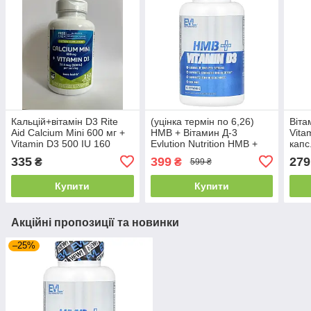
Кальцій+вітамін D3 Rite
(уцінка термін по 6,26)
Віта
Aid Calcium Mini 600 мг +
HMB + Вітамин Д-3
Vita
Vitamin D3 500 IU 160
Evlution Nutrition HMB +
капс
капс.
Vitamin D3 90 капс.
335
399
279
₴
₴
599 ₴
Купити
Купити
Акційні пропозиції та новинки
–25%