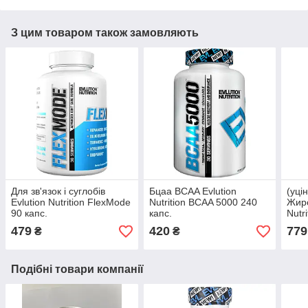
З цим товаром також замовляють
Для зв'язок і суглобів
Бцаа BCAA Evlution
(уці
Evlution Nutrition FlexMode
Nutrition BCAA 5000 240
Жиро
90 капс.
капс.
Nutr
капс
479
420
779
₴
₴
Подібні товари компанії