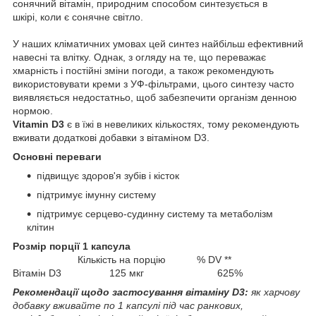
сонячний вітамін, природним способом синтезується в
шкірі, коли є сонячне світло.
У наших кліматичних умовах цей синтез найбільш ефективний
навесні та влітку. Однак, з огляду на те, що переважає
хмарність і постійні зміни погоди, а також рекомендують
використовувати креми з УФ-фільтрами, цього синтезу часто
виявляється недостатньо, щоб забезпечити організм денною
нормою.
Vitamin D3
є в їжі в невеликих кількостях, тому рекомендують
вживати додаткові добавки з вітаміном D3.
Основні переваги
підвищує здоров'я зубів і кісток
підтримує імунну систему
підтримує серцево-судинну систему та метаболізм
клітин
Розмір порції 1 капсула
Кількість на порцію % DV **
Вітамін D3 125 мкг 625%
Рекомендації щодо застосування вітаміну D3:
як харчову
добавку вживайте по 1 капсулі під час ранкових,