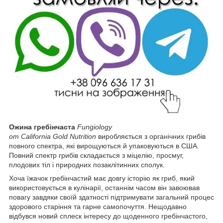
Ожина гребінчаста
Fungiology
от
California Gold Nutrition
виробляється з органічних грибів
повного спектра, які вирощуються й упаковуються в США.
Повний спектр грибів складається з міцелію, просмуг,
плодових тіл і природних позаклітинних сполук.
Хоча їжачок гребінчастий має довгу історію як гриб, який
використовується в кулінарії, останнім часом він завоював
повагу завдяки своїй здатності підтримувати загальний процес
здорового старіння та гарне самопочуття. Нещодавно
відбувся новий сплеск інтересу до щоденного гребінчастого,