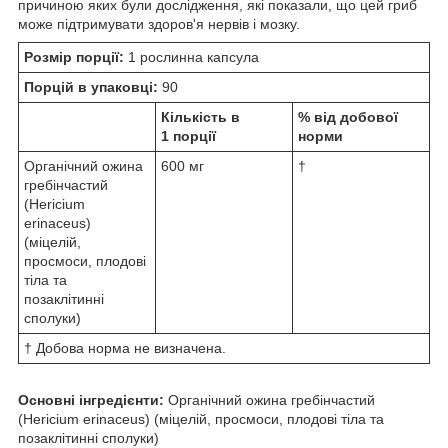
причиною яких були дослідження, які показали, що цей гриб
може підтримувати здоров'я нервів і мозку.
Розмір порції:
1 рослинна капсула
Порцій в упаковці:
90
Кількість в
% від добової
1 порції
норми
Органічний ожина
600 мг
†
гребінчастий
(Hericium
erinaceus)
(міцелій,
просмоси, плодові
тіла та
позаклітинні
сполуки)
† Добова норма не визначена.
Основні інгредієнти:
Органічний ожина гребінчастий
(Hericium erinaceus) (міцелій, просмоси, плодові тіла та
позаклітинні сполуки)