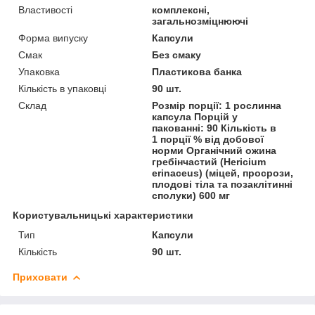
Властивості
комплексні,
загальнозміцнюючі
Форма випуску
Капсули
Смак
Без смаку
Упаковка
Пластикова банка
Кількість в упаковці
90 шт.
Склад
Розмір порції: 1 рослинна
капсула Порцій у
пакованні: 90 Кількість в
1 порції % від добової
норми Органічний ожина
гребінчастий (Hericium
erinaceus) (міцей, просрози,
плодові тіла та позаклітинні
сполуки) 600 мг
Користувальницькі характеристики
Тип
Капсули
Кількість
90 шт.
Приховати