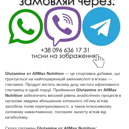
Glutamine от AllMax Nutrition
— це спортивна добавка, що
ґрунтується на найпоширенішій амінокислоті в м'язах —
глютаміні. Продукт містить велику дозу чистого ефективного
глютаміну в одній порції. Приймання
Glutamine от AllMax
Nutrition
забезпечить високий рівень анаболічних процесів в
організмі завдяки збільшенню клітинного об'єму м'язів,
запобігає появі перетренованості, а також інтенсивному
силовому навантаженню, посприяє захисту м'язів від
катаболізму.
Склад глутаміну
Glutamine от AllMax Nutrition: