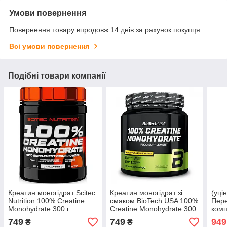
Умови повернення
Повернення товару впродовж 14 днів за рахунок покупця
Всі умови повернення
Подібні товари компанії
Креатин моногідрат Scitec
Креатин моногідрат зі
(уці
Nutrition 100% Creatine
смаком BioTech USA 100%
Пер
Monohydrate 300 г
Creatine Monohydrate 300
комп
г (різні смаки)
Nutr
749
749
949
₴
₴
Extr